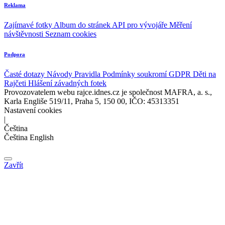
Reklama
Zajímavé fotky
Album do stránek
API pro vývojáře
Měření
návštěvnosti
Seznam cookies
Podpora
Časté dotazy
Návody
Pravidla
Podmínky soukromí
GDPR
Děti na
Rajčeti
Hlášení závadných fotek
Provozovatelem webu rajce.idnes.cz je společnost MAFRA, a. s.,
Karla Engliše 519/11, Praha 5, 150 00, IČO: 45313351
Nastavení cookies
|
Čeština
Čeština
English
Zavřít