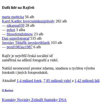
Další lidé na Rajčeti
marta
majticka
56 alb
Karel Kadlec
lovecsnimkuzprirody
282 alb
—
nikanna039
28 alb
—
pekot
3 alba
—
filosofemdoitnew
23 alb
Dan
superfotograf
535 alb
Jaroslav Tihlařík
jaroslavtihlarik
103 alb
—
pezd1983az1987
6 alb
Rajče je největší česká sociální síť
zaměřená na sdílení fotografií a videí.
Nabízí neomezený prostor zdarma, snadnou a rychlou výrobu
fotoknih i jiných fotoproduktů.
Aktuálně
1,4 miliard fotek
,
7,85 milionů videí
a
1,42 milionů lidí
.
O Rajčeti
Kontakty
Novinky
Zelináři
Statistiky DSA