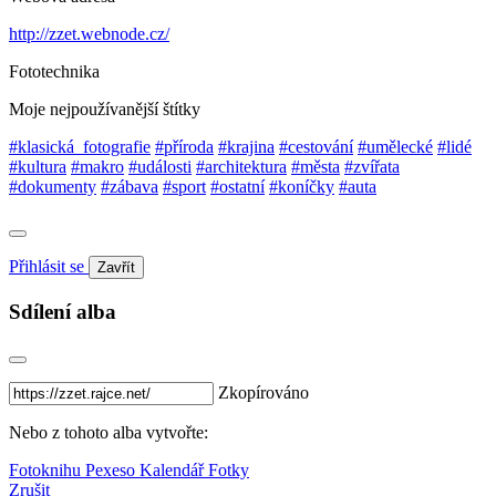
http://zzet.webnode.cz/
Fototechnika
Moje nejpoužívanější štítky
#klasická_fotografie
#příroda
#krajina
#cestování
#umělecké
#lidé
#kultura
#makro
#události
#architektura
#města
#zvířata
#dokumenty
#zábava
#sport
#ostatní
#koníčky
#auta
Přihlásit se
Zavřít
Sdílení alba
Zkopírováno
Nebo z tohoto alba vytvořte:
Fotoknihu
Pexeso
Kalendář
Fotky
Zrušit