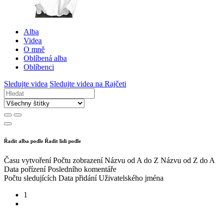
Alba
Videa
O mně
Oblíbená alba
Oblíbenci
Sledujte videa
Sledujte videa na Rajčeti
Řadit alba podle
Řadit lidi podle
Času vytvoření
Počtu zobrazení
Názvu od A do Z
Názvu od Z do A
Data pořízení
Posledního komentáře
Počtu sledujících
Data přidání
Uživatelského jména
1