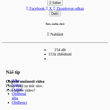
Sdílet
Facebook
X
Zkopírovat odkaz
Další
Tuto osobu chci:
Nahlásit
_______________________________________________________
"A true photograph need not be explained, nor can it be
contained in words."
154 alb
"Opravdová fotografie nepotřebuje vysvětlení a také nemůže být
151k zhlédnutí
popsána slovy"
(Ansel Adams)
Náš tip
http://zzet.webnode.cz/
https://www.facebook.com/zlata.hanz
Alba
https://www.instagram.com/zlatahanz/
Objevte možnosti videa
Videa
Fotka vydá za tisíc slov.
O mně
A co teprve video?
Oblíbená
alba
Oblíbenci