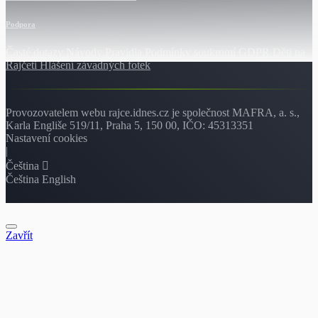
Podpora
Časté dotazy
Návody
Pravidla
Podmínky soukromí
GDPR
Děti na
Rajčeti
Hlášení závadných fotek
Provozovatelem webu rajce.idnes.cz je společnost MAFRA, a. s.,
Karla Engliše 519/11, Praha 5, 150 00, IČO: 45313351
Nastavení cookies
|
Čeština
Čeština
English
Zavřít