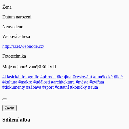
Žena
Datum narození
Neuvedeno
Webová adresa
http://zzet.webnode.cz/
Fototechnika
Moje nejpoužívanější štítky
#klasická_fotografie
#příroda
#krajina
#cestování
#umělecké
#lidé
#kultura
#makro
#události
#architektura
#města
#zvířata
#dokumenty
#zábava
#sport
#ostatní
#koníčky
#auta
Zavřít
Sdílení alba