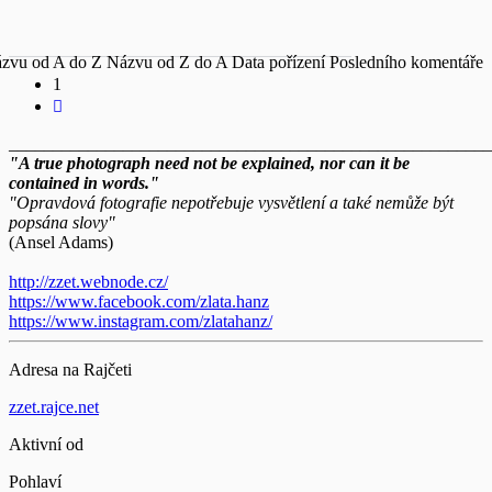
zvu od A do Z
Názvu od Z do A
Data pořízení
Posledního komentáře
1
_______________________________________________________
"A true photograph need not be explained, nor can it be
contained in words."
"Opravdová fotografie nepotřebuje vysvětlení a také nemůže být
popsána slovy"
(Ansel Adams)
http://zzet.webnode.cz/
https://www.facebook.com/zlata.hanz
https://www.instagram.com/zlatahanz/
Adresa na Rajčeti
zzet.rajce.net
Aktivní od
Pohlaví