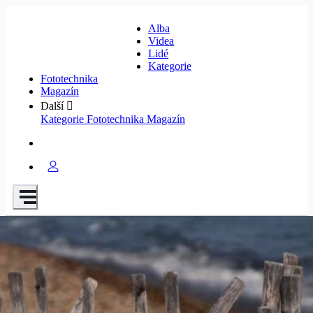
Alba
Videa
Lidé
Kategorie
Fototechnika
Magazín
Další
Kategorie
Fototechnika
Magazín