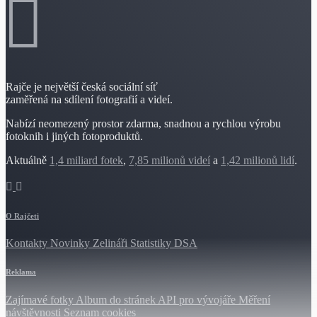
Rajče je největší česká sociální síť
zaměřená na sdílení fotografií a videí.
Nabízí neomezený prostor zdarma, snadnou a rychlou výrobu
fotoknih i jiných fotoproduktů.
Aktuálně
1,4 miliard fotek
,
7,85 milionů videí
a
1,42 milionů lidí
.
O Rajčeti
Kontakty
Novinky
Zelináři
Statistiky DSA
Reklama
Zajímavé fotky
Album do stránek
API pro vývojáře
Měření
návštěvnosti
Seznam cookies