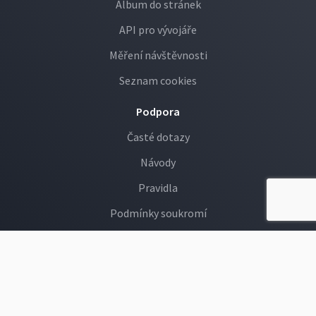
Album do stránek
API pro vývojáře
Měření návštěvnosti
Seznam cookies
Podpora
Časté dotazy
Návody
Pravidla
Podmínky soukromí
GDPR
Děti na Rajčeti
Hlášení závadných fotek