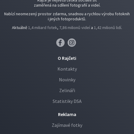
Rajče je největší česká sociální síť
zaměřená na sdílení fotografií a videí.
Nabízí neomezený prostor zdarma, snadnou a rychlou výrobu fotoknih
i jiných fotoproduktů.
Aktuálně
1,4 miliard fotek
,
7,86 milionů videí
a
1,42 milionů lidí
.
O Rajčeti
Kontakty
Novinky
Zelináři
Statistiky DSA
Reklama
Zajímavé fotky